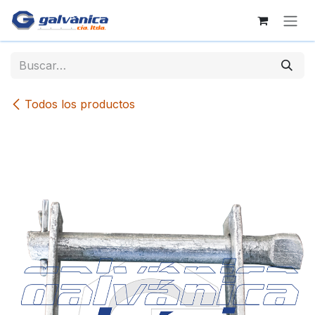
Ir al contenido
Todos los productos