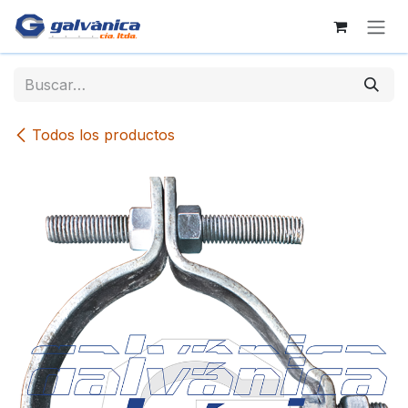
Ir al contenido
Todos los productos